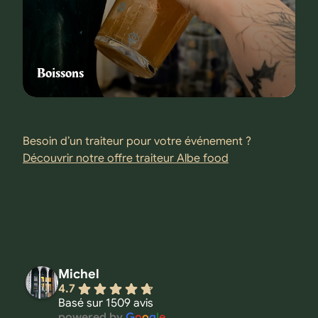
Boissons
Besoin d’un traiteur pour votre événement ?
Découvrir notre offre traiteur Albe food
Michel
4.7
Basé sur 1509 avis
powered by
G
o
o
g
l
e