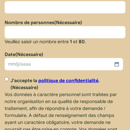
Nombre de personnes
(Nécessaire)
Veuillez saisir un nombre entre
1
et
80
.
Date
(Nécessaire)
MM
slash
RGPD
(Nécessaire)
J’accepte la
politique de confidentialité
.
JJ
(Nécessaire)
slash
Vos données à caractère personnel sont traitées par
AAAA
notre organisation en sa qualité de responsable de
traitement, afin de répondre à votre demande /
formulaire. A défaut de renseignement des champs
ayant un caractère obligatoire, votre demande ne
pourrait pas être prise en compte. Vos données sont