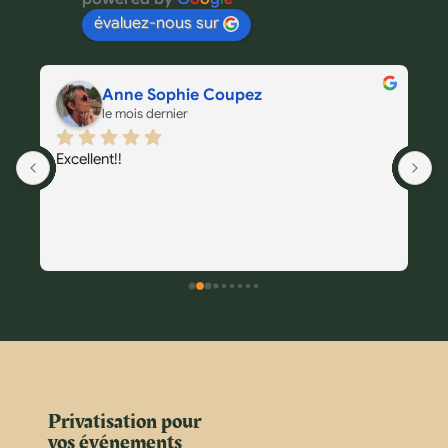
évaluez-nous sur
Anne Sophie Coupez
le mois dernier
Excellent!!
T
 
 
Privatisation pour
vos événements