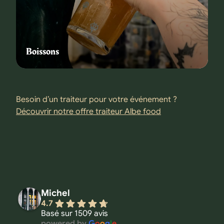
Boissons
Besoin d’un traiteur pour votre événement ?
Découvrir notre offre traiteur Albe food
Michel
4.7
Basé sur 1509 avis
powered by
G
o
o
g
l
e