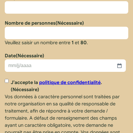
Nombre de personnes
(Nécessaire)
Veuillez saisir un nombre entre
1
et
80
.
Date
(Nécessaire)
MM
slash
RGPD
(Nécessaire)
J’accepte la
politique de confidentialité
.
JJ
(Nécessaire)
slash
Vos données à caractère personnel sont traitées par
AAAA
notre organisation en sa qualité de responsable de
traitement, afin de répondre à votre demande /
formulaire. A défaut de renseignement des champs
ayant un caractère obligatoire, votre demande ne
pourrait pas être prise en compte. Vos données sont