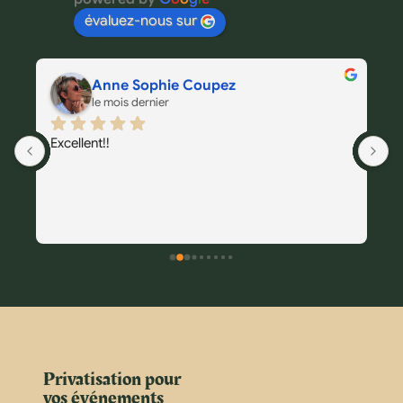
évaluez-nous sur
Anne Sophie Coupez
le mois dernier
Excellent!!
T
 
 
Privatisation pour
vos événements