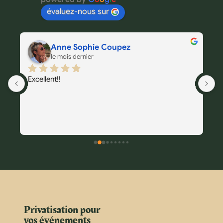
évaluez-nous sur
Anne Sophie Coupez
le mois dernier
Excellent!!
T
 
 
Privatisation pour
vos événements