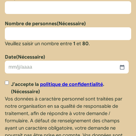
Nombre de personnes
(Nécessaire)
Veuillez saisir un nombre entre
1
et
80
.
Date
(Nécessaire)
MM
slash
RGPD
(Nécessaire)
J’accepte la
politique de confidentialité
.
JJ
(Nécessaire)
slash
Vos données à caractère personnel sont traitées par
AAAA
notre organisation en sa qualité de responsable de
traitement, afin de répondre à votre demande /
formulaire. A défaut de renseignement des champs
ayant un caractère obligatoire, votre demande ne
pourrait pas être prise en compte. Vos données sont