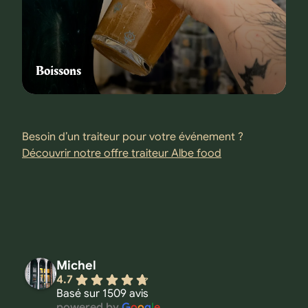
Boissons
Besoin d’un traiteur pour votre événement ?
Découvrir notre offre traiteur Albe food
Michel
4.7
Basé sur 1509 avis
powered by
G
o
o
g
l
e